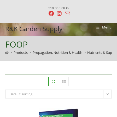
Skip
518-853-6036
to
content
R&K Garden Supply
Menu
FOOP
>
Products
>
Propagation, Nutrition & Health
>
Nutrients & Suppl
Default sorting