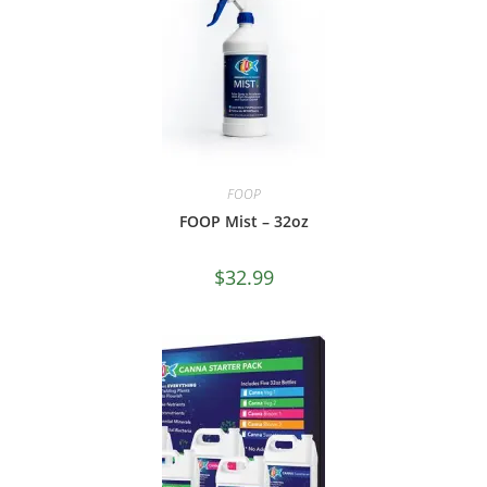
FOOP
FOOP Mist – 32oz
$
32.99